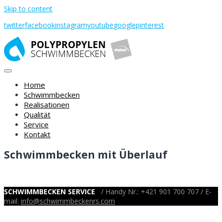
Skip to content
twitter
facebook
instagram
youtube
google
pinterest
Home
Schwimmbecken
Realisationen
Qualität
Service
Kontakt
Schwimmbecken mit Überlauf
SCHWIMMBECKEN SERVICE
/ Handy Nr.: +421 901 700 707 / E-
mail:
info@schwimmbeckenrs.com