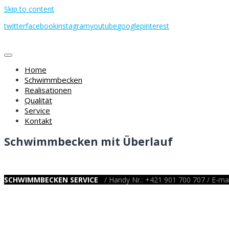
Skip to content
twitter
facebook
instagram
youtube
google
pinterest
Home
Schwimmbecken
Realisationen
Qualität
Service
Kontakt
Schwimmbecken mit Überlauf
SCHWIMMBECKEN SERVICE
/ Handy Nr.: +421 901 700 707 / E-mai