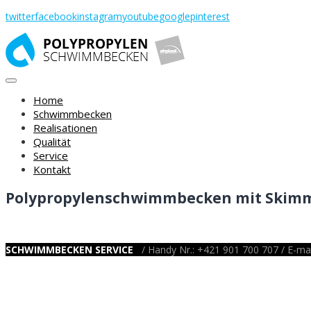
Skip
twitter
facebook
instagram
youtube
google
pinterest
to
content
Home
Schwimmbecken
Realisationen
Qualität
Service
Kontakt
Polypropylenschwimmbecken mit Skim
SCHWIMMBECKEN SERVICE
/ Handy Nr.: +421 901 700 707 / E-mai