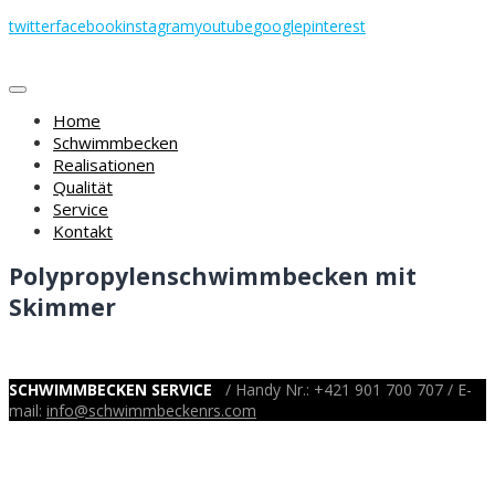
Skip
twitter
facebook
instagram
youtube
google
pinterest
to
content
Home
Schwimmbecken
Realisationen
Qualität
Service
Kontakt
Polypropylenschwimmbecken mit
Skimmer
SCHWIMMBECKEN SERVICE
/ Handy Nr.: +421 901 700 707 / E-
mail:
info@schwimmbeckenrs.com