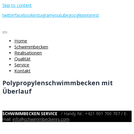
Skip to content
twitter
facebook
instagram
youtube
google
pinterest
Home
Schwimmbecken
Realisationen
Qualität
Service
Kontakt
Polypropylenschwimmbecken mit
Überlauf
SCHWIMMBECKEN SERVICE
/ Handy Nr.: +421 901 700 707 / E-
mail:
info@schwimmbeckenrs.com