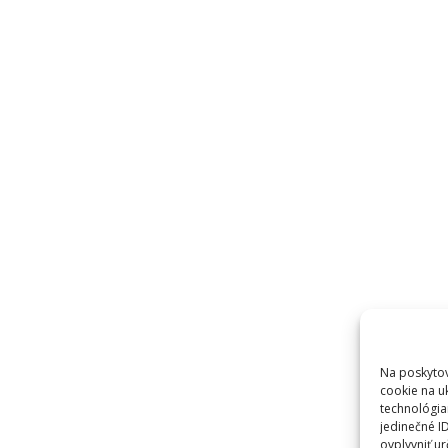
Na poskytov
cookie na u
technológia
jedinečné I
ovplyvniť ur