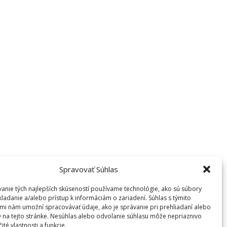
Spravovať Súhlas
anie tých najlepších skúseností používame technológie, ako sú súbory
kladanie a/alebo prístup k informáciám o zariadení. Súhlas s týmito
mi nám umožní spracovávať údaje, ako je správanie pri prehliadaní alebo
D na tejto stránke. Nesúhlas alebo odvolanie súhlasu môže nepriaznivo
čité vlastnosti a funkcie.