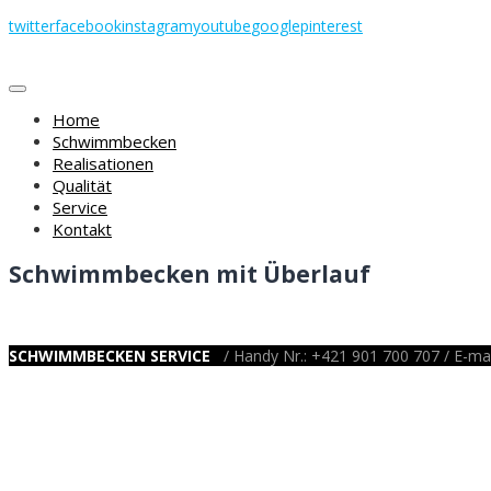
Skip
twitter
facebook
instagram
youtube
google
pinterest
to
content
Home
Schwimmbecken
Realisationen
Qualität
Service
Kontakt
Schwimmbecken mit Überlauf
SCHWIMMBECKEN SERVICE
/ Handy Nr.: +421 901 700 707 / E-mai